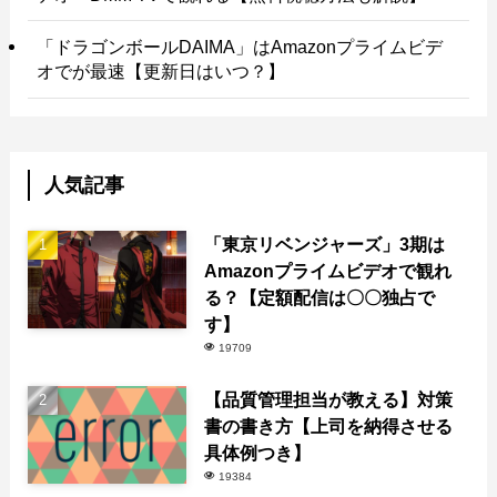
「ドラゴンボールDAIMA」はAmazonプライムビデ
オでが最速【更新日はいつ？】
人気記事
「東京リベンジャーズ」3期は
Amazonプライムビデオで観れ
る？【定額配信は〇〇独占で
す】
19709
【品質管理担当が教える】対策
書の書き方【上司を納得させる
具体例つき】
19384