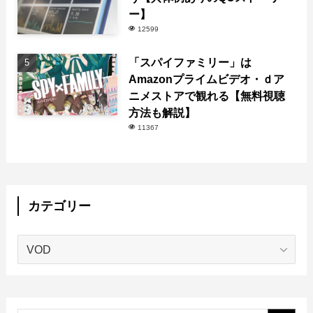
ー】
12599
「スパイファミリー」は
Amazonプライムビデオ・ｄア
ニメストアで観れる【無料視聴
方法も解説】
11367
カテゴリー
カ
テ
ゴ
リ
ー