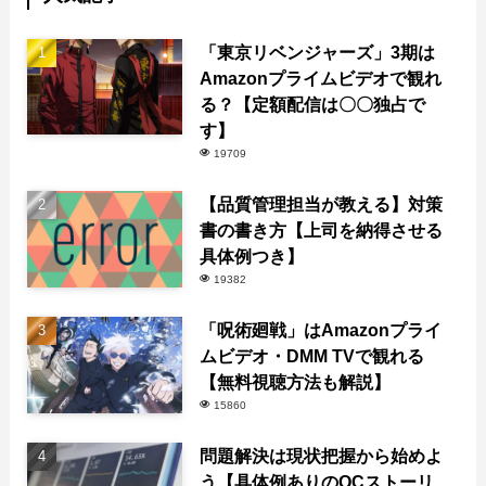
「東京リベンジャーズ」3期は
Amazonプライムビデオで観れ
る？【定額配信は〇〇独占で
す】
19709
【品質管理担当が教える】対策
書の書き方【上司を納得させる
具体例つき】
19382
「呪術廻戦」はAmazonプライ
ムビデオ・DMM TVで観れる
【無料視聴方法も解説】
15860
問題解決は現状把握から始めよ
う【具体例ありのQCストーリ