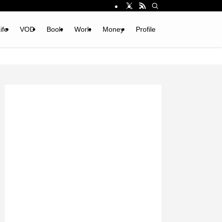
ife
VOD
Book
Work
Money
Profile