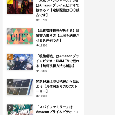
「東京リベンジャーズ」3期
はAmazonプライムビデオで
観れる？【定額配信は〇〇独
占です】
19709
【品質管理担当が教える】対
策書の書き方【上司を納得さ
せる具体例つき】
19380
「呪術廻戦」はAmazonプラ
イムビデオ・DMM TVで観れ
る【無料視聴方法も解説】
15860
問題解決は現状把握から始め
よう【具体例ありのQCスト
ーリー】
12595
「スパイファミリー」は
Amazonプライムビデオ・ｄ