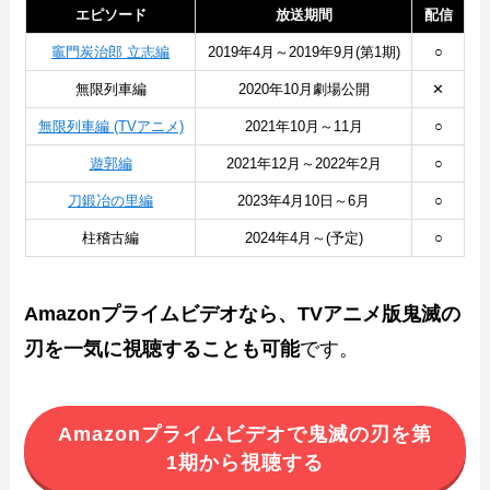
エピソード
放送期間
配信
竈門炭治郎 立志編
2019年4月～2019年9月(第1期)
○
無限列車編
2020年10月劇場公開
✕
無限列車編 (TVアニメ)
2021年10月～11月
○
遊郭編
2021年12月～2022年2月
○
刀鍛冶の里編
2023年4月10日～6月
○
柱稽古編
2024年4月～(予定)
○
Amazonプライムビデオなら、TVアニメ版鬼滅の
刃を一気に視聴することも可能
です。
Amazonプライムビデオで鬼滅の刃を第
1期から視聴する