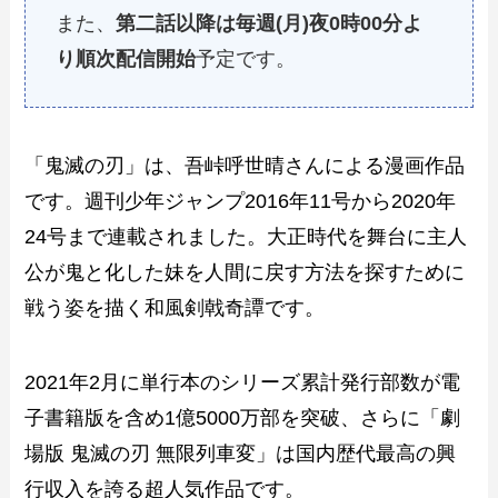
また、
第二話以降は毎週(月)夜0時00分よ
り順次配信開始
予定です。
「鬼滅の刃」は、吾峠呼世晴さんによる漫画作品
です。週刊少年ジャンプ2016年11号から2020年
24号まで連載されました。大正時代を舞台に主人
公が鬼と化した妹を人間に戻す方法を探すために
戦う姿を描く和風剣戟奇譚です。
2021年2月に単行本のシリーズ累計発行部数が電
子書籍版を含め1億5000万部を突破、さらに「劇
場版 鬼滅の刃 無限列車変」は国内歴代最高の興
行収入を誇る超人気作品です。