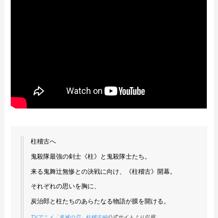
柱稽古へ
鬼殺隊最強の剣士《柱》と鬼殺隊士たち。
来る鬼舞辻無惨との決戦に向け、《柱稽古》開幕。
それぞれの思いを胸に、
炭治郎と柱たちのあらたなる物語が膜を開ける。
TVアニメ「鬼滅の刃」柱稽古編
公式サイトより引用