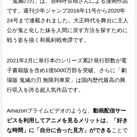
「鬼滅の刃」は、吾峠呼世晴さんによる漫画作品
です。週刊少年ジャンプ2016年11号から2020年
24号まで連載されました。大正時代を舞台に主人
公が鬼と化した妹を人間に戻す方法を探すために
戦う姿を描く和風剣戟奇譚です。
2021年2月に単行本のシリーズ累計発行部数が電
子書籍版を含め1億5000万部を突破、さらに「劇
場版 鬼滅の刃 無限列車変」は国内歴代最高の興
行収入を誇る超人気作品です。
Amazonプライムビデオのような、
動画配信サー
ビスを利用してアニメを見るメリットは、「好き
な時間」に「自分に合った見方」ができる
ことで