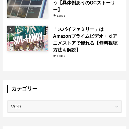
う【具体例ありのQCストーリ
ー】
12591
「スパイファミリー」は
Amazonプライムビデオ・ｄア
ニメストアで観れる【無料視聴
方法も解説】
11367
カテゴリー
カ
テ
ゴ
リ