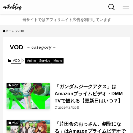
当サイトではアフィリエイト広告を利用しています
ホーム
VOD
VOD
– category –
VOD
Anime
Service
Movie
「ガンダムジークアクス」は
VOD
Amazonプライムビデオ・DMM
TVで観れる【更新日はいつ？】
2025年3月30日
「片田舎のおっさん、剣聖にな
VOD
る」はAmazonプライムビデオで