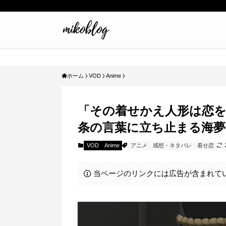
ホーム
VOD
Anime
「その着せかえ人形は恋を
条の言葉に立ち止まる海夢
VOD
Anime
アニメ
感想・ネタバレ
着せ恋
当ページのリンクには広告が含まれて