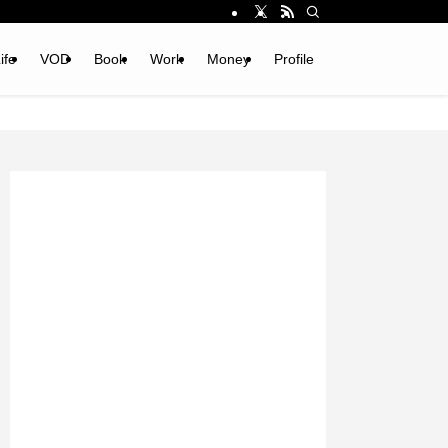
ife
VOD
Book
Work
Money
Profile