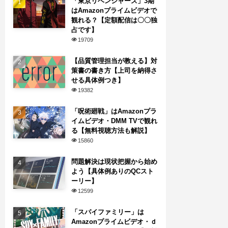
「東京リベンジャーズ」3期
はAmazonプライムビデオで
観れる？【定額配信は〇〇独
占です】
19709
【品質管理担当が教える】対
策書の書き方【上司を納得さ
せる具体例つき】
19382
「呪術廻戦」はAmazonプラ
イムビデオ・DMM TVで観れ
る【無料視聴方法も解説】
15860
問題解決は現状把握から始め
よう【具体例ありのQCスト
ーリー】
12599
「スパイファミリー」は
Amazonプライムビデオ・ｄ