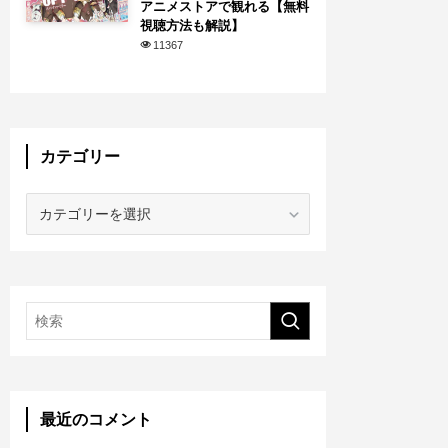
アニメストアで観れる【無料
視聴方法も解説】
11367
カテゴリー
カ
テ
ゴ
リ
ー
最近のコメント