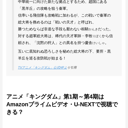
中華統一に向けた新たな拠点とするため、趙国にある
「黒羊丘」の攻略を狙う秦軍。
信率いる飛信隊も攻略戦に加わるが、この戦いで秦軍の
総大将を務めるのは「戦いの天才」と呼ばれ、
勝つためならば非道な手段も厭わない桓騎
だった。
かんき
対する趙軍総大将は、稀代の天才軍師・李牧
から信
りぼく
頼され、「沈黙の狩人」との異名を持つ慶舎
。
けいしゃ
互いに底知れぬ恐ろしさを秘めた総大将の下、要所・黒
羊丘を巡る攻防戦が始まる！
TVアニメ「キングダム」公式HPよ
り引用
アニメ「キングダム」第1期～第4期は
Amazonプライムビデオ・U-NEXTで視聴で
きる？