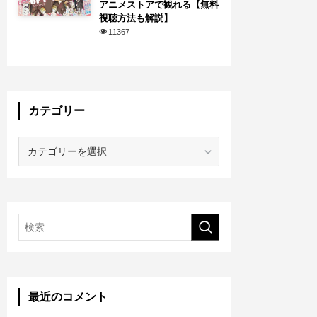
アニメストアで観れる【無料
視聴方法も解説】
11367
カテゴリー
カ
テ
ゴ
リ
ー
最近のコメント