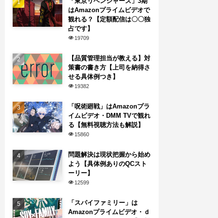
「東京リベンジャーズ」3期
はAmazonプライムビデオで
観れる？【定額配信は〇〇独
占です】
19709
【品質管理担当が教える】対
策書の書き方【上司を納得さ
せる具体例つき】
19382
「呪術廻戦」はAmazonプラ
イムビデオ・DMM TVで観れ
る【無料視聴方法も解説】
15860
問題解決は現状把握から始め
よう【具体例ありのQCスト
ーリー】
12599
「スパイファミリー」は
Amazonプライムビデオ・ｄ