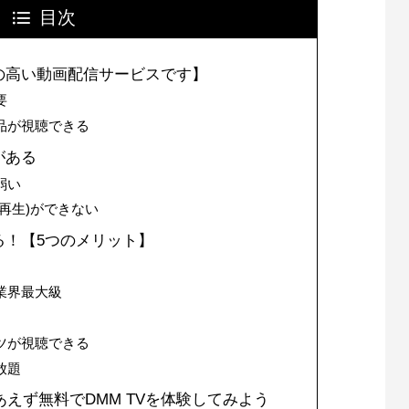
目次
パの高い動画配信サービスです】
要
作品が視聴できる
がある
弱い
再生)ができない
きる！【5つのメリット】
業界最大級
ツが視聴できる
放題
えず無料でDMM TVを体験してみよう