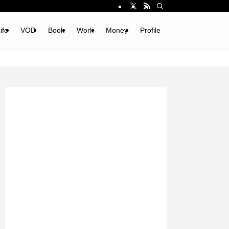
ife
VOD
Book
Work
Money
Profile