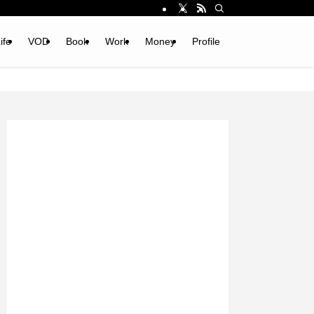
ife
VOD
Book
Work
Money
Profile