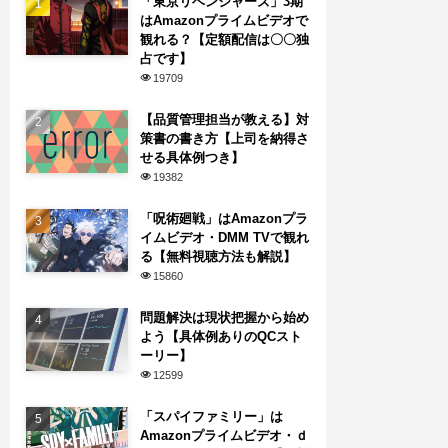
「東京リベンジャーズ」3期
はAmazonプライムビデオで
観れる？【定額配信は〇〇独
占です】
19709
【品質管理担当が教える】対
策書の書き方【上司を納得さ
せる具体例つき】
19382
「呪術廻戦」はAmazonプラ
イムビデオ・DMM TVで観れ
る【無料視聴方法も解説】
15860
問題解決は現状把握から始め
よう【具体例ありのQCスト
ーリー】
12599
「スパイファミリー」は
Amazonプライムビデオ・ｄ