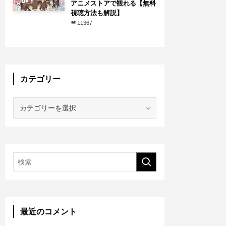
アニメストアで観れる【無料
視聴方法も解説】
11367
カテゴリー
カ
テ
ゴ
リ
ー
最近のコメント