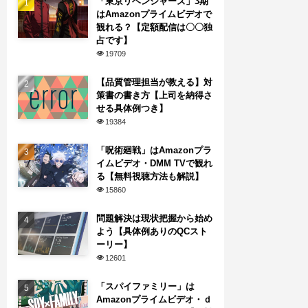
「東京リベンジャーズ」3期
はAmazonプライムビデオで
観れる？【定額配信は〇〇独
占です】
19709
【品質管理担当が教える】対
策書の書き方【上司を納得さ
せる具体例つき】
19384
「呪術廻戦」はAmazonプラ
イムビデオ・DMM TVで観れ
る【無料視聴方法も解説】
15860
問題解決は現状把握から始め
よう【具体例ありのQCスト
ーリー】
12601
「スパイファミリー」は
Amazonプライムビデオ・ｄ