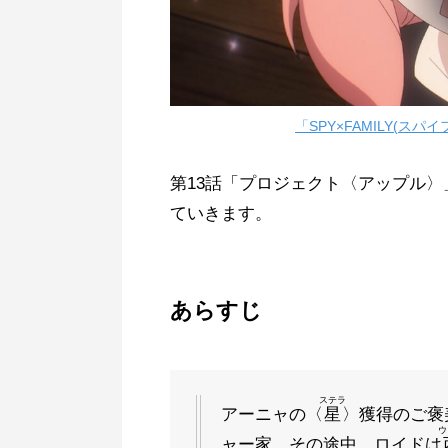
「SPY×FAMILY(ス
第13話「プロジェクト〈アップル
ていきます。
あらすじ
ステラ
アーニャの〈
星
〉獲得のご褒
ウ
ャー家。その途中、ロイドは