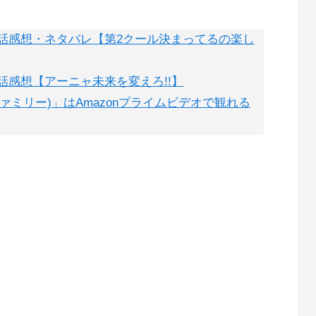
2話感想・ネタバレ【第2クール決まってるの楽し
話感想【アーニャ未来を変えろ!!】
イファミリー)」はAmazonプライムビデオで観れる