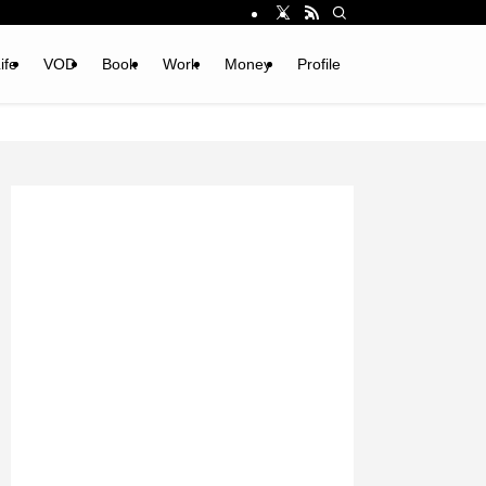
ife
VOD
Book
Work
Money
Profile