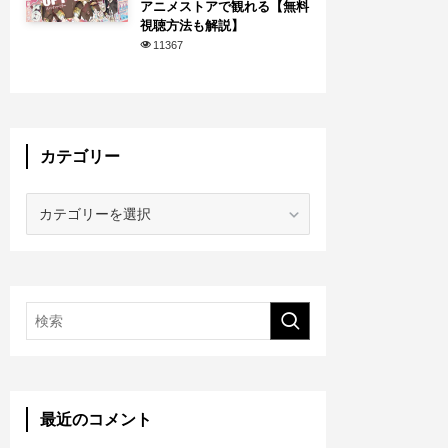
アニメストアで観れる【無料
視聴方法も解説】
11367
カテゴリー
カ
テ
ゴ
リ
ー
最近のコメント