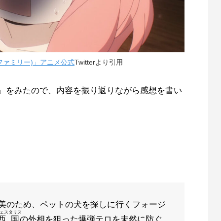
パイファミリー)」アニメ公式
Twitterより引用
〉」をみたので、内容を振り返りながら感想を書い
美のため、ペットの犬を探しに行くフォージ
ェスタリス
西国
の外相を狙った爆弾テロを未然に防ぐ