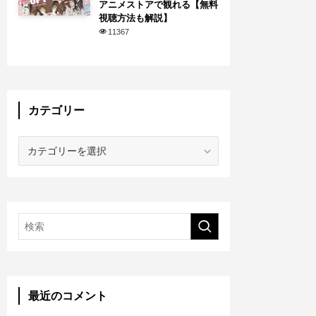
アニメストアで観れる【無料
視聴方法も解説】
11367
カテゴリー
カ
テ
ゴ
リ
ー
最近のコメント