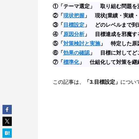
①「テーマ選定」
取り組む問題を
②「
現状把握
」
現状(業績・実績
③「
目標設定
」 どのレベルまで到
④「
原因分析
」
目標達成を邪魔す
⑤「
対策検討と実施
」
特定した原
⑥「
効果の確認
」 目標に対してど
⑦「
標準化
」 仕組化して対策を継
この記事は、
「3.目標設定」
につい