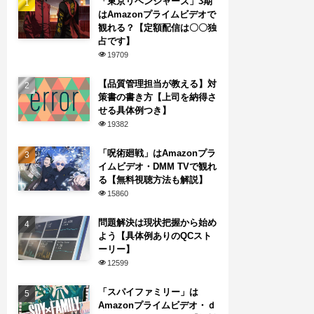
「東京リベンジャーズ」3期
はAmazonプライムビデオで
観れる？【定額配信は〇〇独
占です】
19709
【品質管理担当が教える】対
策書の書き方【上司を納得さ
せる具体例つき】
19382
「呪術廻戦」はAmazonプラ
イムビデオ・DMM TVで観れ
る【無料視聴方法も解説】
15860
問題解決は現状把握から始め
よう【具体例ありのQCスト
ーリー】
12599
「スパイファミリー」は
Amazonプライムビデオ・ｄ