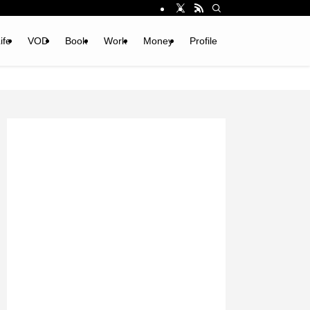
ife
VOD
Book
Work
Money
Profile