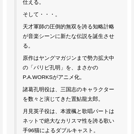
仕える。
そして・・・。
天才軍師の圧倒的無双を誇る知略計略
が音楽シーンに新たな伝説を誕生させ
る。
原作はヤングマガジンまで勢力拡大中
の「パリピ孔明」を、まさかの
P.A.WORKSがアニメ化。
諸葛孔明役は、三国志のキャラクター
を数々と演じてきた置鮎龍太郎。
月見英子役は、本渡楓と歌唱パートは
ネットで絶大なカリスマ性を誇る歌い
手96猫によるダブルキャスト。