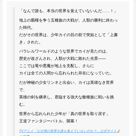
「なんで誰も、本当の世界を覚えていないんだ……！」
地上の覇権を争う五種族の大戦が、人類の勝利に終わっ
た時代。
だがその世界は、少年カイの目の前で突如として「上書
き」された。
パラレルワールドのような世界でカイが見たのは、
歴史が改ざんされ、人類が大戦に敗れた光景――
ここでは竜や悪魔が地上を支配し、さらに
カイは全ての人間から忘れられた存在になっていた。
だが神秘の少女リンネと出会い、カイは英雄なき世界
で、
英雄の剣を継承し、君臨する強大な敵種族に戦いを挑
む。
世界から忘れられた少年が「真の世界を取り戻す」
王道ファンタジーバトル、開幕！
TVアニメ「なぜ僕の世界を誰も覚えていないのか？」公式サイト
よ