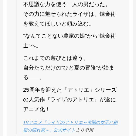
不思議な力を使う一人の男だった。
その力に魅せられたライザは、錬金術
を教えてほしいと頼み込む。
“なんてことない農家の娘”から“錬金術
士”へ。
これまでの遊びとは違う、
自分たちだけの“ひと夏の冒険”が始ま
る――。
25周年を迎えた「アトリエ」シリーズ
の人気作『ライザのアトリエ』が遂に
アニメ化！
TVアニメ「ライザのアトリエ～常闇の女王と秘
密の隠れ家～」公式サイト
より引用