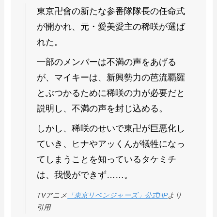
東京卍會の新たな参番隊隊長の任命式
が開かれ、元・愛美愛主の稀咲が選ば
れた。
一部のメンバーは不満の声をあげる
が、マイキーは、新興勢力の芭流覇羅
とぶつかるために稀咲の力が必要だと
説明し、不満の声を封じ込める。
しかし、稀咲のせいで東卍が巨悪化し
ていき、ヒナやアッくんが犠牲になっ
てしまうことを知っているタケミチ
は、我慢ができず……。
TVアニメ
「東京リベンジャーズ」公式HP
より
引用