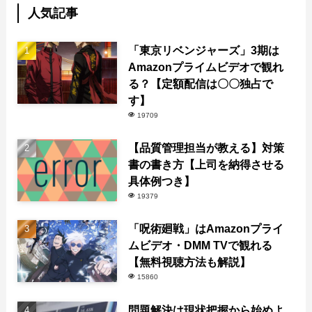
人気記事
「東京リベンジャーズ」3期は
Amazonプライムビデオで観れ
る？【定額配信は〇〇独占で
す】
19709
【品質管理担当が教える】対策
書の書き方【上司を納得させる
具体例つき】
19379
「呪術廻戦」はAmazonプライ
ムビデオ・DMM TVで観れる
【無料視聴方法も解説】
15860
問題解決は現状把握から始めよ