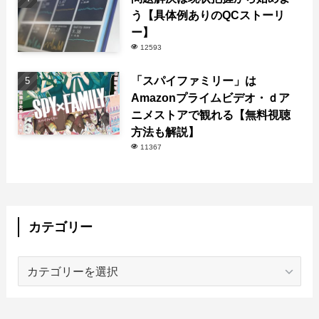
う【具体例ありのQCストーリ
ー】
12593
「スパイファミリー」は
Amazonプライムビデオ・ｄア
ニメストアで観れる【無料視聴
方法も解説】
11367
カテゴリー
カ
テ
ゴ
リ