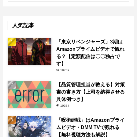
人気記事
「東京リベンジャーズ」3期は
Amazonプライムビデオで観れ
る？【定額配信は〇〇独占で
す】
19709
【品質管理担当が教える】対策
書の書き方【上司を納得させる
具体例つき】
19384
「呪術廻戦」はAmazonプライ
ムビデオ・DMM TVで観れる
【無料視聴方法も解説】