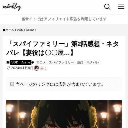
当サイトではアフィリエイト広告を利用しています
ホーム
VOD
Anime
「スパイファミリー」第2話感想・ネタ
バレ【妻役は〇〇屋…】
VOD
Anime
アニメ
スパイファミリー
感想・ネタバレ
2024年1月8日
みこ
当ページのリンクには広告が含まれています。