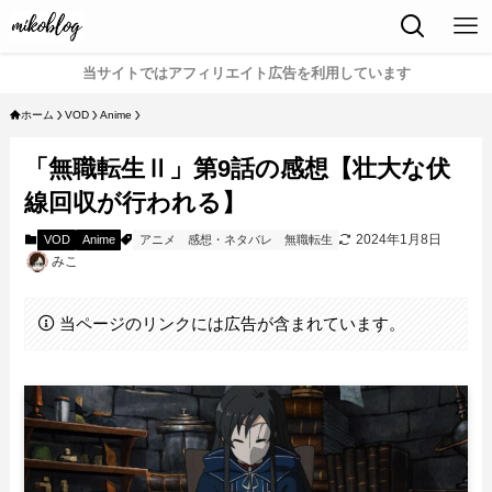
当サイトではアフィリエイト広告を利用しています
ホーム
VOD
Anime
「無職転生Ⅱ」第9話の感想【壮大な伏
線回収が行われる】
2024年1月8日
VOD
Anime
アニメ
感想・ネタバレ
無職転生
みこ
当ページのリンクには広告が含まれています。