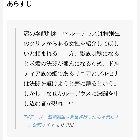
あらすじ
恋の季節到来…!? ルーデウスは特別生
のクリフからある女性を紹介してほし
いと頼まれる。一方、獣族は秋になる
と求婚の決闘が盛んになるため、ドル
ディア族の姫であるリニアとプルセナ
は決闘を避けようと寮に籠るという。
しかし、なぜかルーデウスに決闘を申
し込む者が現れ…!?
TVアニメ「無職転
生～異世界行ったら本気だ
す
～」公式サイト
より引用