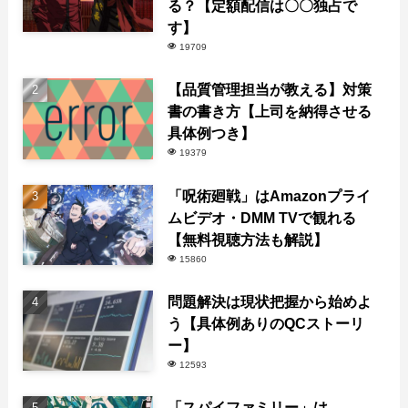
る？【定額配信は〇〇独占で
す】
19709
【品質管理担当が教える】対策
書の書き方【上司を納得させる
具体例つき】
19379
「呪術廻戦」はAmazonプライ
ムビデオ・DMM TVで観れる
【無料視聴方法も解説】
15860
問題解決は現状把握から始めよ
う【具体例ありのQCストーリ
ー】
12593
「スパイファミリー」は