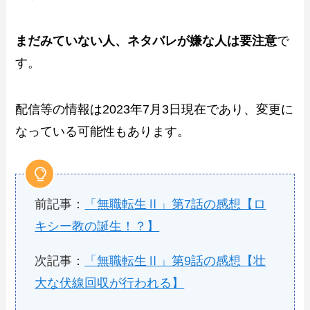
まだみていない人、ネタバレが嫌な人は要注意
で
す。
配信等の情報は2023年7月3日現在であり、変更に
なっている可能性もあります。
前記事：
「
無職転生Ⅱ」第7話の感想【ロ
キシー教の誕生！？】
次記事：
「無職転生Ⅱ」第9話の感想【壮
大な伏線回収が行われる】