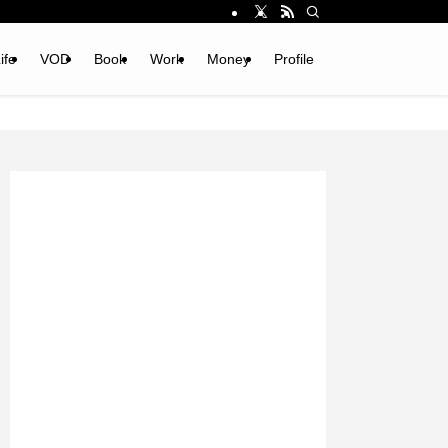
ife
VOD
Book
Work
Money
Profile