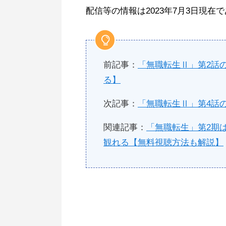
配信等の情報は2023年7月3日現
前記事：
「無職転生Ⅱ」第2話
る】
次記事：
「無職転生Ⅱ」第4話
関連記事：
「無職転生」第2期は
観れる【無料視聴方法も解説】