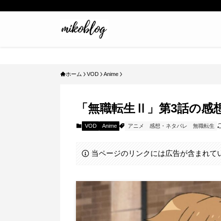
ホーム
VOD
Anime
「無職転生Ⅱ」第3話の感
VOD
Anime
アニメ
感想・ネタバレ
無職転生
当ページのリンクには広告が含まれて