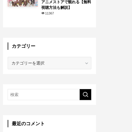
アニメストアで観れる【無料
視聴方法も解説】
11367
カテゴリー
カ
テ
ゴ
リ
ー
最近のコメント