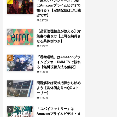
「東京リベンジャーズ」3期
はAmazonプライムビデオで
観れる？【定額配信は〇〇独
占です】
19709
【品質管理担当が教える】対
策書の書き方【上司を納得さ
せる具体例つき】
19382
「呪術廻戦」はAmazonプラ
イムビデオ・DMM TVで観れ
る【無料視聴方法も解説】
15860
問題解決は現状把握から始め
よう【具体例ありのQCスト
ーリー】
12599
「スパイファミリー」は
Amazonプライムビデオ・ｄ