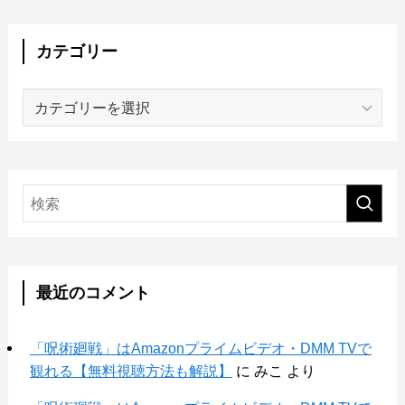
カテゴリー
カ
テ
ゴ
リ
ー
最近のコメント
「呪術廻戦」はAmazonプライムビデオ・DMM TVで
観れる【無料視聴方法も解説】
に
みこ
より