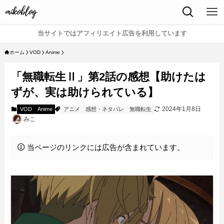
当サイトではアフィリエイト広告を利用しています
ホーム
VOD
Anime
「無職転生Ⅱ」第2話の感想【助けたは
ずが、実は助けられている】
2024年1月8日
VOD
Anime
アニメ
感想・ネタバレ
無職転生
みこ
当ページのリンクには広告が含まれています。