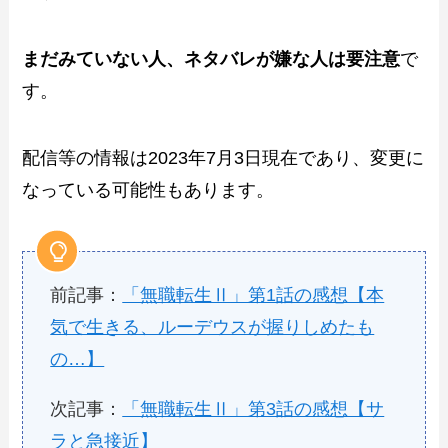
まだみていない人、ネタバレが嫌な人は要注意
で
す。
配信等の情報は2023年7月3日現在であり、変更に
なっている可能性もあります。
前記事：
「無職転生Ⅱ」第1話の感想【本
気で生きる、ルーデウスが握りしめたも
の…】
次記事：
「無職転生Ⅱ」第3話の感想【サ
ラと急接近】