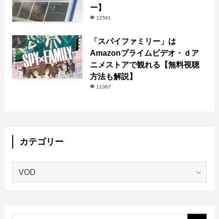
ー】
12591
「スパイファミリー」は
Amazonプライムビデオ・ｄア
ニメストアで観れる【無料視聴
方法も解説】
11367
カテゴリー
カ
テ
ゴ
リ
ー