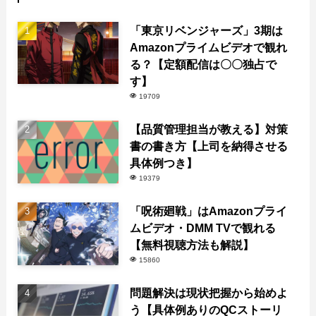
「東京リベンジャーズ」3期は
Amazonプライムビデオで観れ
る？【定額配信は〇〇独占で
す】
19709
【品質管理担当が教える】対策
書の書き方【上司を納得させる
具体例つき】
19379
「呪術廻戦」はAmazonプライ
ムビデオ・DMM TVで観れる
【無料視聴方法も解説】
15860
問題解決は現状把握から始めよ
う【具体例ありのQCストーリ