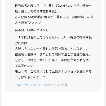
最強の天才殺し屋…でも殺してはいけない？幼少期から
殺し屋としての英才教育を受け、
どんな敵も6秒以内に鮮やかに葬り去る、無敵の殺しの天
才・通称“ファブル”。
ある日、組織のボスから
「１年間誰も殺してはならない」という突然の指令を受
けた彼は、
人殺しをしない全く新しい生活を送ることになる—。
佐藤明と名乗り、プロとして初めて過ごす普通の生活。
しかし、平穏な日常の中に蠢く、不穏な空気が明を放っ
ては置かない…。
果たして、この最大にして至難のミッションを遂行する
ことはできるのか！？
アニメ「ザ・ファブル」公式サイト
より引用