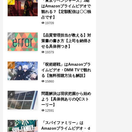
「東京リベンジャーズ」3期
はAmazonプライムビデオで
観れる？【定額配信は〇〇独
占です】
19709
【品質管理担当が教える】対
策書の書き方【上司を納得さ
せる具体例つき】
19379
「呪術廻戦」はAmazonプラ
イムビデオ・DMM TVで観れ
る【無料視聴方法も解説】
15860
問題解決は現状把握から始め
よう【具体例ありのQCスト
ーリー】
12591
「スパイファミリー」は
Amazonプライムビデオ・ｄ