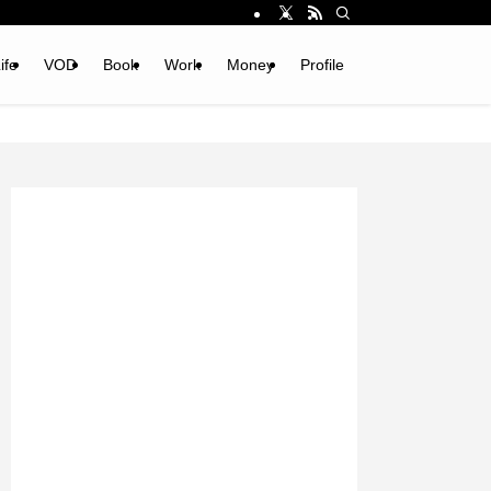
ife
VOD
Book
Work
Money
Profile