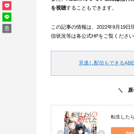
を視聴
することもできます。
この記事の情報は、2022年9月1
信状況等は各公式HPをご覧くださ
見逃し配信もできるAB
＼ 原
転生したら
Ama