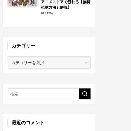
アニメストアで観れる【無料
視聴方法も解説】
11367
カテゴリー
カ
テ
ゴ
リ
ー
最近のコメント