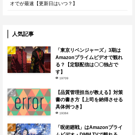
オでが最速【更新日はいつ？】
人気記事
「東京リベンジャーズ」3期は
Amazonプライムビデオで観れ
る？【定額配信は〇〇独占で
す】
19709
【品質管理担当が教える】対策
書の書き方【上司を納得させる
具体例つき】
19384
「呪術廻戦」はAmazonプライ
ムビデオ・DMM TVで観れる