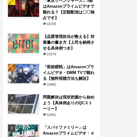
「東京リベンジャーズ」3期
はAmazonプライムビデオで
観れる？【定額配信は〇〇独
占です】
19709
【品質管理担当が教える】対
策書の書き方【上司を納得さ
せる具体例つき】
19379
「呪術廻戦」はAmazonプラ
イムビデオ・DMM TVで観れ
る【無料視聴方法も解説】
15860
問題解決は現状把握から始め
よう【具体例ありのQCスト
ーリー】
12591
「スパイファミリー」は
Amazonプライムビデオ・ｄ