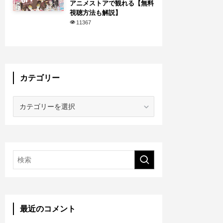
アニメストアで観れる【無料
視聴方法も解説】
11367
カテゴリー
カ
テ
ゴ
リ
ー
最近のコメント