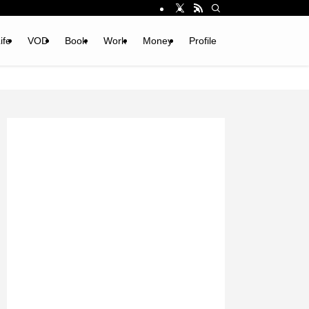
ife
VOD
Book
Work
Money
Profile