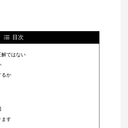
目次
正解ではない
か
するか
因
ります